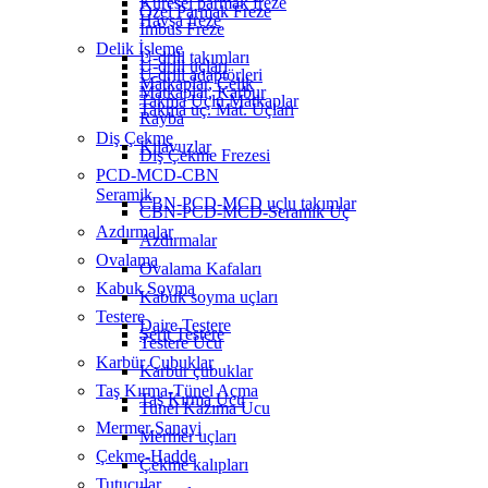
Küresel parmak freze
Özel Parmak Freze
Havşa freze
Imbus Freze
Delik İşleme
U-drill takımları
U-drill uçları
U-drill adaptörleri
Matkaplar, Çelik
Matkaplar, Karbur
Takma Uçlu Matkaplar
Takma uç. Mat. Uçları
Rayba
Diş Çekme
Kılavuzlar
Diş Çekme Frezesi
PCD-MCD-CBN
Seramik
CBN-PCD-MCD uçlu takımlar
CBN-PCD-MCD-Seramik Uç
Azdırmalar
Azdırmalar
Ovalama
Ovalama Kafaları
Kabuk Soyma
Kabuk soyma uçları
Testere
Daire Testere
Şerit Testere
Testere Ucu
Karbür Çubuklar
Karbür çubuklar
Taş Kırma-Tünel Açma
Taş Kırma Ucu
Tunel Kazıma Ucu
Mermer Sanayi
Mermer uçları
Çekme-Hadde
Çekme kalıpları
Tutucular