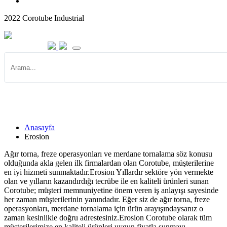
2022 Corotube Industrial
Erosion
Anasayfa
Erosion
Ağır torna, freze operasyonları ve merdane tornalama söz konusu
olduğunda akla gelen ilk firmalardan olan Corotube, müşterilerine
en iyi hizmeti sunmaktadır.Erosion Yıllardır sektöre yön vermekte
olan ve yılların kazandırdığı tecrübe ile en kaliteli ürünleri sunan
Corotube; müşteri memnuniyetine önem veren iş anlayışı sayesinde
her zaman müşterilerinin yanındadır. Eğer siz de ağır torna, freze
operasyonları, merdane tornalama için ürün arayışındaysanız o
zaman kesinlikle doğru adrestesiniz.Erosion Corotube olarak tüm
müşterilerimize en kaliteli ürünleri uygun fiyatla sunmayı