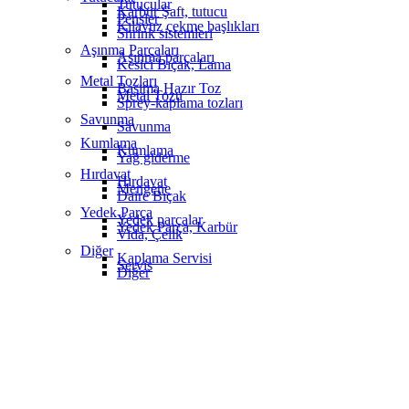
Tutucular
Karbür Şaft, tutucu
Pensler
Kılavuz çekme başlıkları
Shrink sistemleri
Aşınma Parçaları
Aşınma parçaları
Kesici Bıçak, Lama
Metal Tozları
Basıma Hazır Toz
Metal Tozu
Sprey-kaplama tozları
Savunma
Savunma
Kumlama
Kumlama
Yağ giderme
Hırdavat
Hırdavat
Mengene
Daire Bıçak
Yedek Parça
Yedek parçalar
Yedek Parça, Karbür
Vida, Çelik
Diğer
Kaplama Servisi
Servis
Diğer