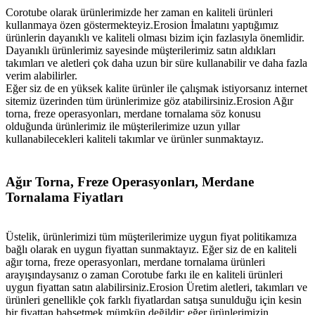
Corotube olarak ürünlerimizde her zaman en kaliteli ürünleri
kullanmaya özen göstermekteyiz.Erosion İmalatını yaptığımız
ürünlerin dayanıklı ve kaliteli olması bizim için fazlasıyla önemlidir.
Dayanıklı ürünlerimiz sayesinde müşterilerimiz satın aldıkları
takımları ve aletleri çok daha uzun bir süre kullanabilir ve daha fazla
verim alabilirler.
Eğer siz de en yüksek kalite ürünler ile çalışmak istiyorsanız internet
sitemiz üzerinden tüm ürünlerimize göz atabilirsiniz.Erosion Ağır
torna, freze operasyonları, merdane tornalama söz konusu
olduğunda ürünlerimiz ile müşterilerimize uzun yıllar
kullanabilecekleri kaliteli takımlar ve ürünler sunmaktayız.
Ağır Torna, Freze Operasyonları, Merdane
Tornalama Fiyatları
Üstelik, ürünlerimizi tüm müşterilerimize uygun fiyat politikamıza
bağlı olarak en uygun fiyattan sunmaktayız. Eğer siz de en kaliteli
ağır torna, freze operasyonları, merdane tornalama ürünleri
arayışındaysanız o zaman Corotube farkı ile en kaliteli ürünleri
uygun fiyattan satın alabilirsiniz.Erosion Üretim aletleri, takımları ve
ürünleri genellikle çok farklı fiyatlardan satışa sunulduğu için kesin
bir fiyattan bahsetmek mümkün değildir; eğer ürünlerimizin