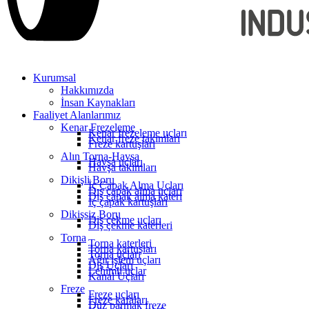
Kurumsal
Hakkımızda
İnsan Kaynakları
Faaliyet Alanlarımız
Kenar Frezeleme
Kenar frezeleme uçları
Kenar freze takımları
Freze kartuşları
Alın Torna-Havşa
Havşa uçları
Havşa takımları
Dikişli Boru
İç Çapak Alma Uçları
Dış çapak alma uçları
Dış çapak alma kateri
İç çapak kartuşları
Dikişsiz Boru
Diş çekme uçları
Diş çekme katerleri
Torna
Torna katerleri
Torna kartuşları
Torna uçları
Ağır işlem uçları
Diş Uçları
Lehimli uçlar
Kanal Uçları
Freze
Freze uçları
Freze kafaları
Düz parmak freze