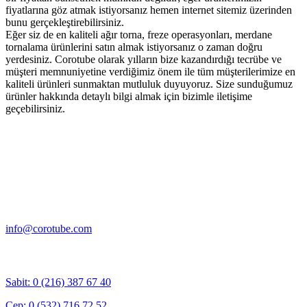
fiyatlarına göz atmak istiyorsanız hemen internet sitemiz üzerinden
bunu gerçekleştirebilirsiniz.
Eğer siz de en kaliteli ağır torna, freze operasyonları, merdane
tornalama ürünlerini satın almak istiyorsanız o zaman doğru
yerdesiniz. Corotube olarak yılların bize kazandırdığı tecrübe ve
müşteri memnuniyetine verdiğimiz önem ile tüm müşterilerimize en
kaliteli ürünleri sunmaktan mutluluk duyuyoruz. Size sunduğumuz
ürünler hakkında detaylı bilgi almak için bizimle iletişime
geçebilirsiniz.
Adres :
Esentepe Mah. Milangaz Cd. Ünlüer St. No:46/6 F22 Kartal /
İSTANBUL
E-Posta :
info@corotube.com
Telefon :
Sabit: 0 (216) 387 67 40
Cep: 0 (532) 716 72 52