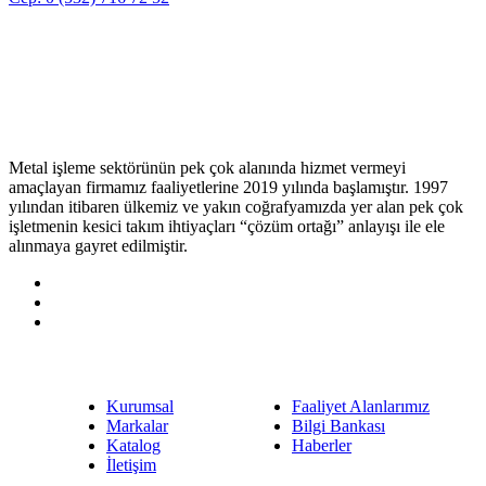
Çalışma Günlerimiz:
Pazartesi, Salı, Çarşamba, Perşembe, Cuma
Hakkımızda
Metal işleme sektörünün pek çok alanında hizmet vermeyi
amaçlayan firmamız faaliyetlerine 2019 yılında başlamıştır. 1997
yılından itibaren ülkemiz ve yakın coğrafyamızda yer alan pek çok
işletmenin kesici takım ihtiyaçları “çözüm ortağı” anlayışı ile ele
alınmaya gayret edilmiştir.
Menüler
Kurumsal
Faaliyet Alanlarımız
Markalar
Bilgi Bankası
Katalog
Haberler
İletişim
Markalarımız